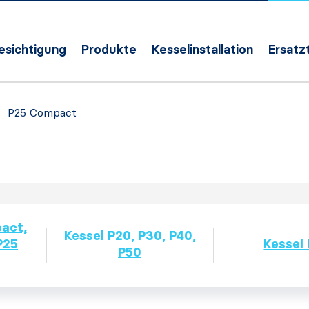
Besichtigung
Produkte
Kesselinstallation
Ersatzt
P25 Compact
act,
Kessel P20, P30, P40,
P25
Kessel
P50