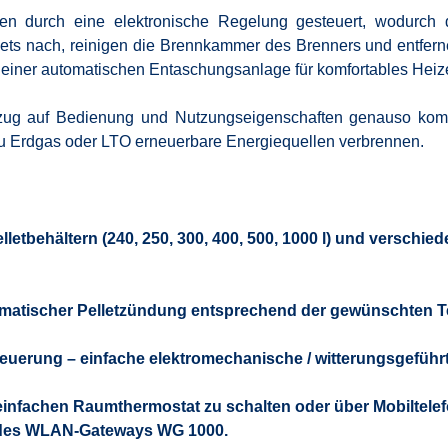
en durch eine elektronische Regelung gesteuert, wodurch 
ts nach, reinigen die Brennkammer des Brenners und entfernen
it einer automatischen Entaschungsanlage für komfortables He
ezug auf Bedienung und Nutzungseigenschaften genauso kom
 zu Erdgas oder LTO erneuerbare Energiequellen verbrennen.
etbehältern (240, 250, 300, 400, 500, 1000 l) und verschi
omatischer Pelletzündung entsprechend der gewünschten Te
euerung – einfache elektromechanische / witterungsgeführ
 einfachen Raumthermostat zu schalten oder über Mobiltel
 des WLAN-Gateways WG 1000.