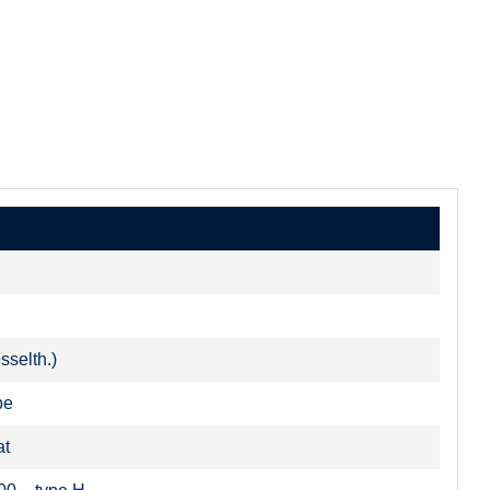
sselth.)
pe
at