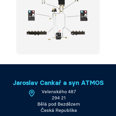
Jaroslav Cankař a syn ATMOS
Velenského 487
294 21
Bělá pod Bezdězem
Česká Republika