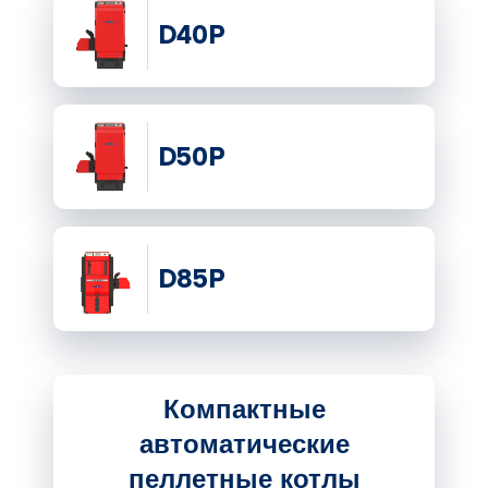
D40P
D50P
D85P
Компактные
автоматические
пеллетные котлы