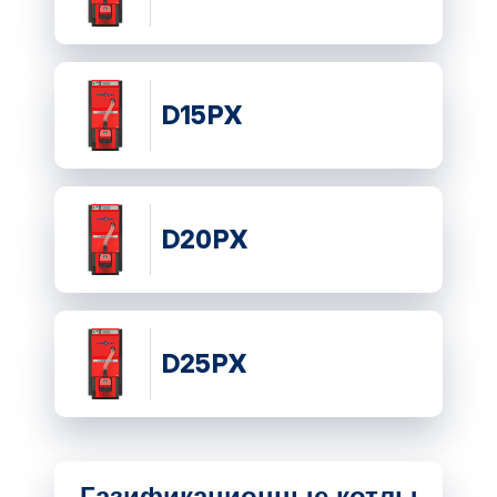
D15PX
D20PX
D25PX
Газификационные котлы