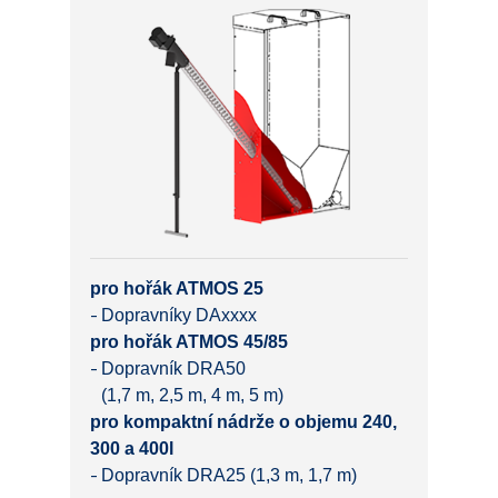
pro hořák ATMOS 25
Dopravníky DAxxxx
pro hořák ATMOS 45/85
Dopravník DRA50
(1,7 m, 2,5 m, 4 m, 5 m)
pro kompaktní nádrže o objemu 240,
300 a 400l
Dopravník DRA25 (1,3 m, 1,7 m)