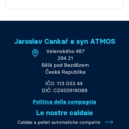
Jaroslav Cankař a syn ATMOS
Velenského 487
294 21
Bělá pod Bezdězem
Česká Republika
IČO: 113 033 44
DIČ: CZ450918088
Politica della compagnia
Le nostre caldaie
Caldaie a pellet automatiche compatte