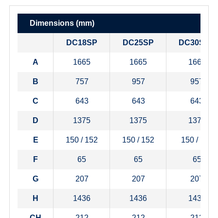
Dimensions (mm)
DC18SP
DC25SP
DC30SPX
A
1665
1665
1665
B
757
957
957
C
643
643
643
D
1375
1375
1375
E
150 / 152
150 / 152
150 / 152
F
65
65
65
G
207
207
207
H
1436
1436
1436
CH
212
212
212