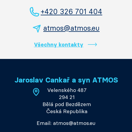
+420 326 701 404
atmos@atmos.eu
Všechny kontakty
Jaroslav Cankař a syn ATMOS
Velenského 487
294 21
Bělá pod Bezdězem
Česká Republika
Email: atmos@atmos.eu