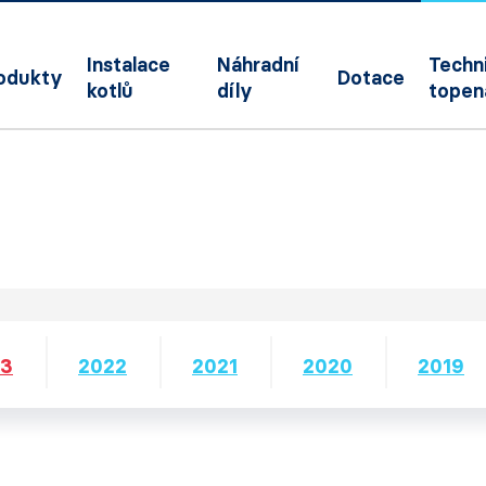
Instalace
Náhradní
Techni
odukty
Dotace
kotlů
díly
topen
23
2022
2021
2020
2019