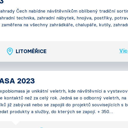
3
 Zahrady Čech nabídne návštěvníkům oblíbený tradiční sort
zahradní technika, zahradní nábytek, hnojiva, postřiky, potrav
je zaměřena na všechny zahrádkáře, chalupáře, kutily, zahrad
Víc
LITOMĚŘICE
ASA 2023
xpobiomasa je unikátní veletrh, kde návštěvníci a vystavov
íce kontaktů než za celý rok. Jedná se o odborný veletrh, n
íků již zabývali nebo se zapojili do projektů souvisejících s
edat produkty a služby, do kterých se zapojí. + 350…