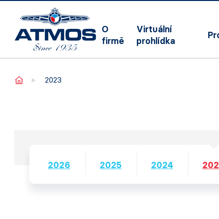
O
Virtuální
Pr
firmě
prohlídka
Home
2023
2026
2025
2024
20