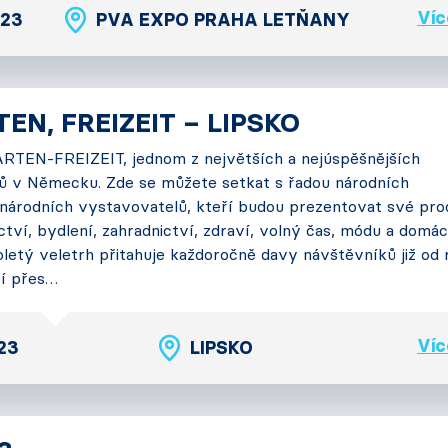
Víc
023
PVA EXPO PRAHA LETŇANY
EN, FREIZEIT – LIPSKO
RTEN-FREIZEIT, jednom z největších a nejúspěšnějších
hů v Německu. Zde se můžete setkat s řadou národních
národních vystavovatelů, kteří budou prezentovat své pro
tví, bydlení, zahradnictví, zdraví, volný čas, módu a domác
oletý veletrh přitahuje každoročně davy návštěvníků již od 
ví přes…
Víc
023
LIPSKO