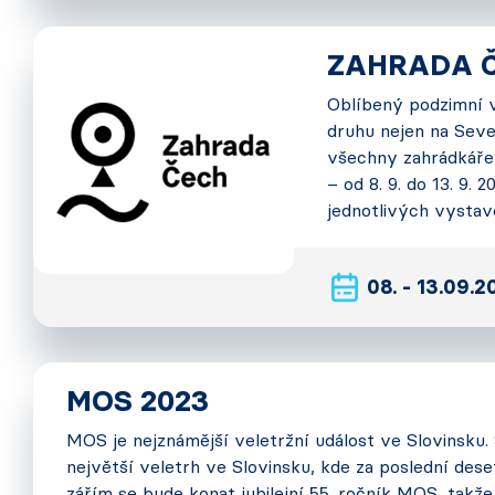
ZAHRADA Č
Oblíbený podzimní v
druhu nejen na Seve
všechny zahrádkáře, 
– od 8. 9. do 13. 9.
jednotlivých vystav
08. - 13.09.
MOS 2023
MOS je nejznámější veletržní událost ve Slovinsku. S
největší veletrh ve Slovinsku, kde za poslední deseti
zářím se bude konat jubilejní 55. ročník MOS, takže