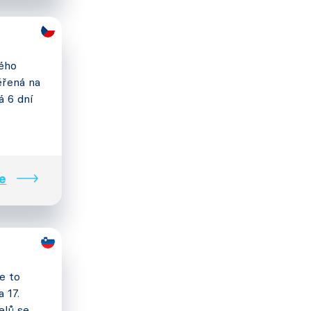
vého
ěřená na
á 6 dní
e
e to
 17.
elů se