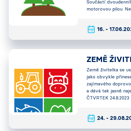
Součástí dvoudenníh
motorovou pilou. Ne
16. - 17.06.2
ZEMĚ ŽIVIT
Země živitelka se us
jako obvykle přines
zajímavého doprovod
a dává tak jasně na
ČTVRTEK 24.8.2023 
24. - 29.08.