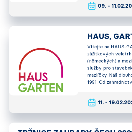
09. - 11.02.2
HAUS, GART
Vítejte na HAUS-GA
zážitkových veletr
(německých) a mezi
služby pro stavebnic
mazlíčky. Náš dlouh
1991. Od zahradnict
11. - 19.02.2