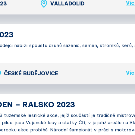
Víc
023
VALLADOLID
023
odejci nabízí spoustu druhů sazenic, semen, stromků, keřů, a
Víc
ČESKÉ BUDĚJOVICE
DEN – RALSKO 2023
í tuzemské lesnické akce, jejíž součástí je tradičně mistro
pilou, jsou Vojenské lesy a statky ČR, v jejichž areálu na S
berecku akce probíhá. Národní šampionát v práci s motorov