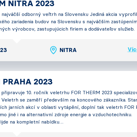
 NITRA 2023
 najväčší odborný veľtrh na Slovensku Jediná akcia vyprofi
ického zariadenia budov na Slovensku s najväčším zastúpení
ných výrobcov, zastupujúcich firiem a dodávateľov služieb.
Víc
023
NITRA
 PRAHA 2023
. připravuje 10. ročník veletrhu FOR THERM 2023 specializo
. Veletrh se zaměří především na koncového zákazníka. Sta
ích jarních akcí v oblasti vytápění, doplní tak veletrh FOR
o jiné i na alternativní zdroje energie a vzduchotechniku.
řijde na kompletní nabídku…