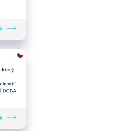
e
, který
elnosti“
ACÍ DOBA
e