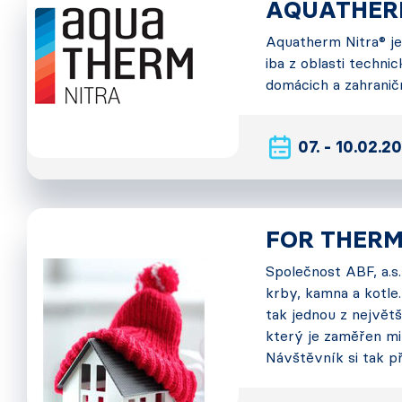
AQUATHERM
Aquatherm Nitra® je
iba z oblasti techn
domácich a zahranič
07. - 10.02.2
FOR THERM
Společnost ABF, a.s
krby, kamna a kotle
tak jednou z největš
který je zaměřen mim
Návštěvník si tak p