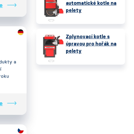
automatické kotle na
e
pelety
Zplynovací kotle s
úpravou pro hořák na
pelety
dukty a
í
roku
e