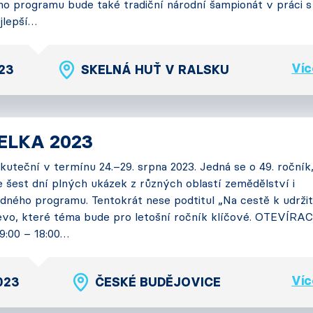
o programu bude také tradiční národní šampionát v práci s
jlepší…
Víc
023
SKELNÁ HUŤ V RALSKU
ELKA 2023
kuteční v termínu 24.–29. srpna 2023. Jedná se o 49. ročník
e šest dní plných ukázek z různých oblastí zemědělství i
ného programu. Tentokrát nese podtitul „Na cestě k udržit
jevo, které téma bude pro letošní ročník klíčové. OTEVÍR
9:00 – 18:00…
Víc
2023
ČESKÉ BUDĚJOVICE