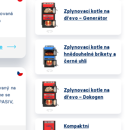
Zplynovací kotle na
lovaná
dřevo – Generátor
m
e
Zplynovací kotle na
hnědouhelné brikety a
černé uhlí
vaný na
Zplynovací kotle na
ne se
dřevo – Dokogen
 PASIV,
Kompaktní