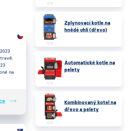
Zplynovací kotle na
hnědé uhlí (dřevo)
 2023
travě.
Automatické kotle na
023
pelety
pné na
ce
Kombinovaný kotel na
dřevo a pelety