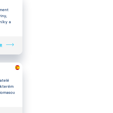
iment
iny,
níky a
e
atelé
a kterém
 biomasou