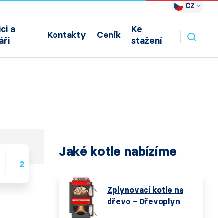
CZ
ci a
Ke
Kontakty
Ceník
áři
stažení
Jaké kotle nabízíme
2018
2017
2016
2015
Zplynovací kotle na
dřevo – Dřevoplyn