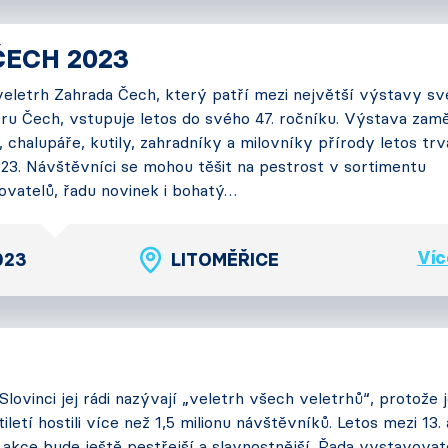
ECH 2023
eletrh Zahrada Čech, který patří mezi největší výstavy s
ru Čech, vstupuje letos do svého 47. ročníku. Výstava zam
chalupáře, kutily, zahradníky a milovníky přírody letos trv
 2023. Návštěvníci se mohou těšit na pestrost v sortimentu
ovatelů, řadu novinek i bohatý…
Víc
2023
LITOMĚŘICE
lovinci jej rádi nazývají „veletrh všech veletrhů“, protože j
letí hostili více než 1,5 milionu návštěvníků. Letos mezi 13. a
 akce bude ještě pestřejší a slavnostnější. Řada vystavovat