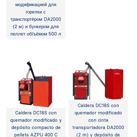
модификацией для
горелки с
транспортёром DA2000
(2 м) и бункером для
пеллет обїъёмом 500 л
Caldera DC18S con
Caldera DC18S con
quemador modificado
quemador modificado y
con cinta
depósito compacto de
transportadora DA2000
pellets AZPU 400 C
(2 m) y depósito de