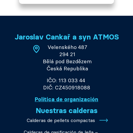
Jaroslav Cankař a syn ATMOS
Velenského 487
294 21
Bělá pod Bezdězem
Česká Republika
IČO: 113 033 44
DIČ: CZ450918088
Política de organización
Nuestras calderas
Calderas de pellets compactas
Calderas de gasificación de leña –