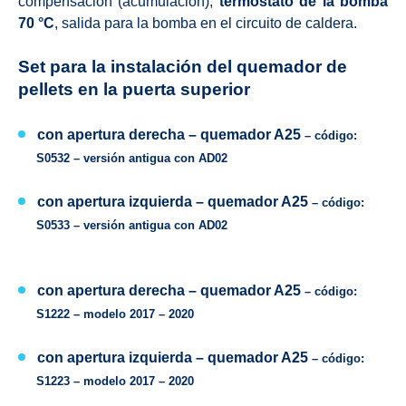
compensación (acumulación),
termóstato de la bomba
70 °C
, salida para la bomba en el circuito de caldera.
Set para la instalación del quemador de
pellets en la puerta superior
con apertura derecha –
quemador A25
– código:
S0532 –
versión antigua con
AD02
con apertura izquierda –
quemador
A25
– código:
S0533 –
versión antigua con
AD02
con apertura derecha –
quemador
A25
– código:
S1222 –
modelo
2017 – 2020
con apertura izquierda –
quemador
A25
– código:
S1223 –
modelo
2017 – 2020