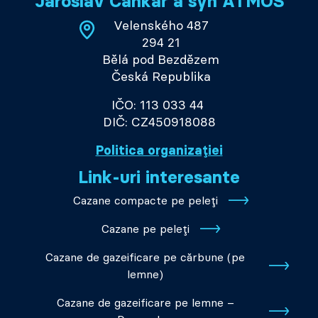
Jaroslav Cankař a syn ATMOS
Velenského 487
294 21
Bělá pod Bezdězem
Česká Republika
IČO: 113 033 44
DIČ: CZ450918088
Politica organizației
Link-uri interesante
Cazane compacte pe peleți
Cazane pe peleți
Cazane de gazeificare pe cărbune (pe
lemne)
Cazane de gazeificare pe lemne –