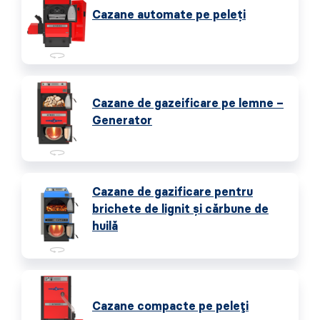
Cazane automate pe peleţi
Cazane de gazeificare pe lemne –
Generator
Cazane de gazificare pentru
brichete de lignit și cărbune de
huilă
Cazane compacte pe peleți