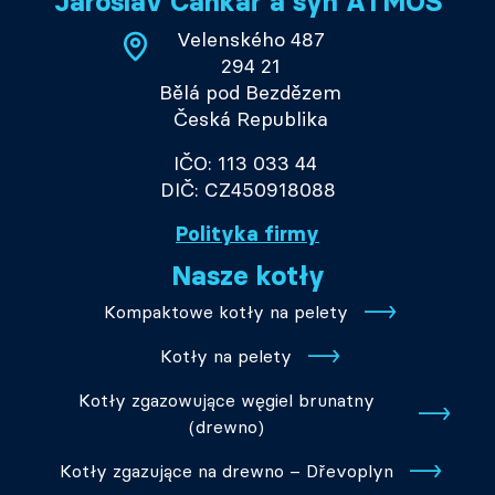
Jaroslav Cankař a syn ATMOS
Velenského 487
294 21
Bělá pod Bezdězem
Česká Republika
IČO: 113 033 44
DIČ: CZ450918088
Polityka firmy
Nasze kotły
Kompaktowe kotły na pelety
Kotły na pelety
Kotły zgazowujące węgiel brunatny
(drewno)
Kotły zgazujące na drewno – Dřevoplyn