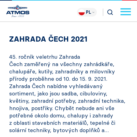
PL
ZAHRADA ČECH 2021
45. ročník veletrhu Zahrada
Čech zaměřený na všechny zahrádkáře,
chalupáře, kutily, zahradníky a milovníky
přírody proběhne od 10. do 15. 9. 2021.
Zahrada Čech nabídne vyhledávaný
sortiment, jako jsou sadba, cibuloviny,
květiny, zahradní potřeby, zahradní technika,
hnojiva, postřiky. Chybět nebude ani vše
potřebné okolo domu, chalupy i zahrady
z oblasti stavebních materiálů, tepelné či
solární techniky, bytových doplňků a…