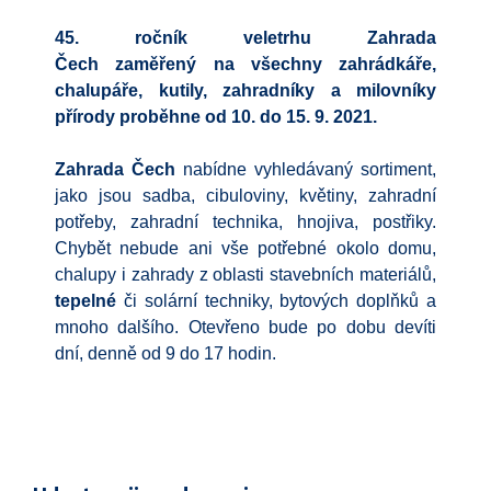
45. ročník veletrhu Zahrada
Čech zaměřený na všechny zahrádkáře,
chalupáře, kutily, zahradníky a milovníky
přírody proběhne od 10. do 15. 9. 2021.
Zahrada Čech
nabídne vyhledávaný sortiment,
jako jsou sadba, cibuloviny, květiny, zahradní
potřeby, zahradní technika, hnojiva, postřiky.
Chybět nebude ani vše potřebné okolo domu,
chalupy i zahrady z oblasti stavebních materiálů,
tepelné
či solární techniky, bytových doplňků a
mnoho dalšího. Otevřeno bude po dobu devíti
dní, denně od 9 do 17 hodin.