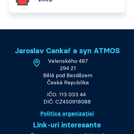
Jaroslav Cankař a syn ATMOS
Velenského 487
294 21
Bělá pod Bezdězem
Česká Republika
IČO: 113 033 44
DIČ: CZ450918088
Politica organizației
Link-uri interesante