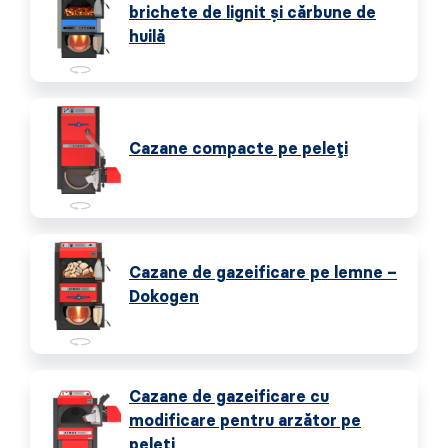
brichete de lignit și cărbune de
huilă
Cazane compacte pe peleți
Cazane de gazeificare pe lemne –
Dokogen
Cazane de gazeificare cu
modificare pentru arzător pe
peleți