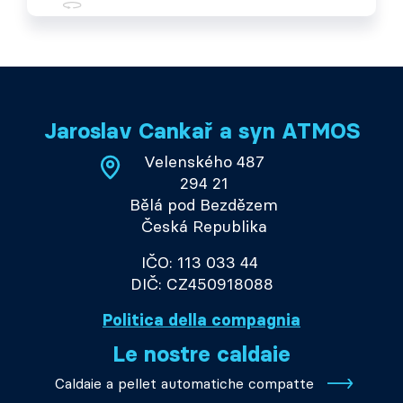
Jaroslav Cankař a syn ATMOS
Velenského 487
294 21
Bělá pod Bezdězem
Česká Republika
IČO: 113 033 44
DIČ: CZ450918088
Politica della compagnia
Le nostre caldaie
Caldaie a pellet automatiche compatte