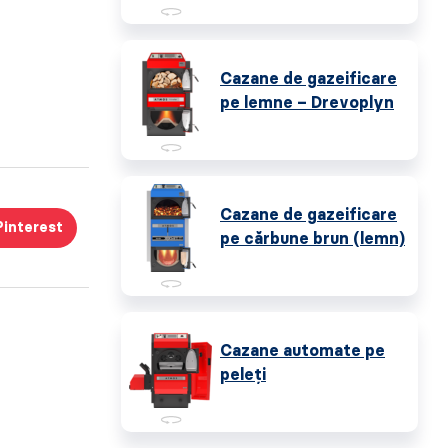
Cazane de gazeificare
pe lemne – Drevoplyn
Cazane de gazeificare
Pinterest
pe cărbune brun (lemn)
Cazane automate pe
peleţi