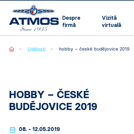
Despre
Vizită
firmă
virtuală
Home
Události
hobby – české budějovice 2019
HOBBY – ČESKÉ
BUDĚJOVICE 2019
08. - 12.05.2019