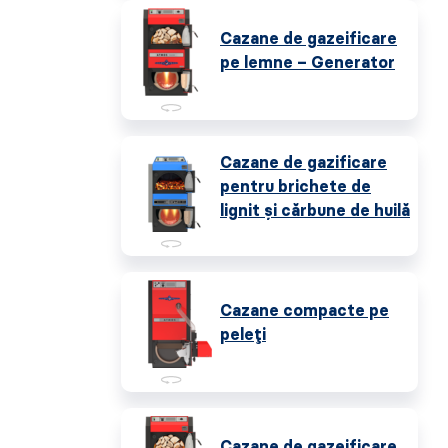
Cazane de gazeificare
pe lemne – Generator
Cazane de gazificare
pentru brichete de
lignit și cărbune de huilă
Cazane compacte pe
peleți
Cazane de gazeificare