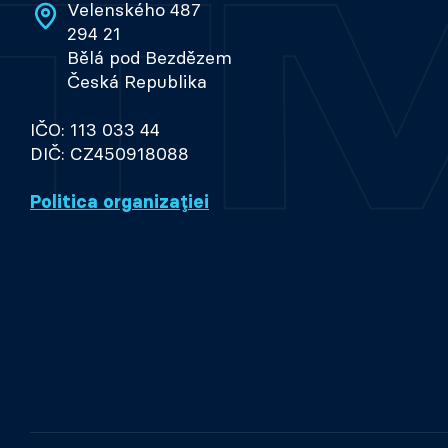
Velenského 487
294 21
Bělá pod Bezdězem
Česká Republika
IČO: 113 033 44
DIČ: CZ450918088
Politica organizației