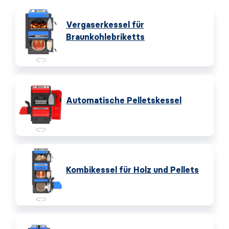
Vergaserkessel für
Braunkohlebriketts
Automatische Pelletskessel
Kombikessel für Holz und Pellets