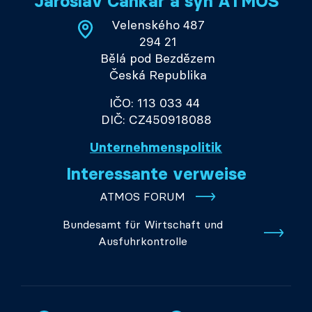
Jaroslav Cankař a syn ATMOS
Velenského 487
294 21
Bělá pod Bezdězem
Česká Republika
IČO: 113 033 44
DIČ: CZ450918088
Unternehmenspolitik
Interessante verweise
ATMOS FORUM
Bundesamt für Wirtschaft und
Ausfuhrkontrolle