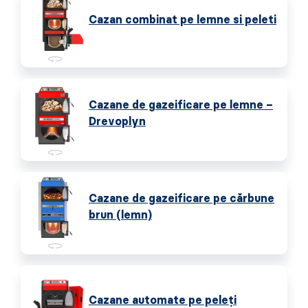
Cazan combinat pe lemne si peleti
Cazane de gazeificare pe lemne –
Drevoplyn
Cazane de gazeificare pe cărbune
brun (lemn)
Cazane automate pe peleţi