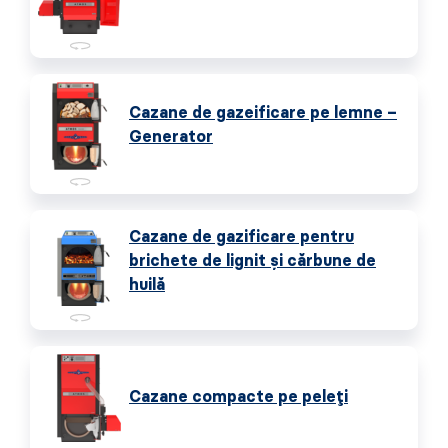
Cazane de gazeificare pe lemne –
Generator
Cazane de gazificare pentru
brichete de lignit și cărbune de
huilă
Cazane compacte pe peleți