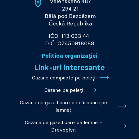
Velenského 487
294 21
Bělá pod Bezdězem
Česká Republika
IČO: 113 033 44
DIČ: CZ450918088
Politica organizației
Link-uri interesante
Cazane compacte pe peleți
Cazane pe peleți
Cazane de gazeificare pe cărbune (pe
lemne)
Cazane de gazeificare pe lemne –
Drevoplyn