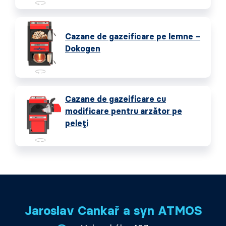
Cazane de gazeificare pe lemne –
Dokogen
Cazane de gazeificare cu
modificare pentru arzător pe
peleți
Jaroslav Cankař a syn ATMOS