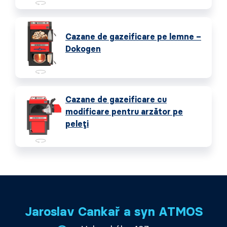
Cazane de gazeificare pe lemne –
Dokogen
Cazane de gazeificare cu
modificare pentru arzător pe
peleți
Jaroslav Cankař a syn ATMOS