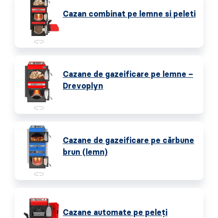
Cazan combinat pe lemne si peleti
Cazane de gazeificare pe lemne –
Drevoplyn
Cazane de gazeificare pe cărbune
brun (lemn)
Cazane automate pe peleţi