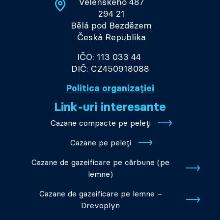
Velenského 487
294 21
Bělá pod Bezdězem
Česká Republika
IČO: 113 033 44
DIČ: CZ450918088
Politica organizației
Link-uri interesante
Cazane compacte pe peleți
Cazane pe peleți
Cazane de gazeificare pe cărbune (pe
lemne)
Cazane de gazeificare pe lemne –
Drevoplyn