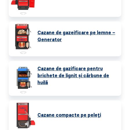
Cazane de gazeificare pe lemne –
Generator
Cazane de gazificare pentru
brichete de lignit și cărbune de
huilă
Cazane compacte pe peleți