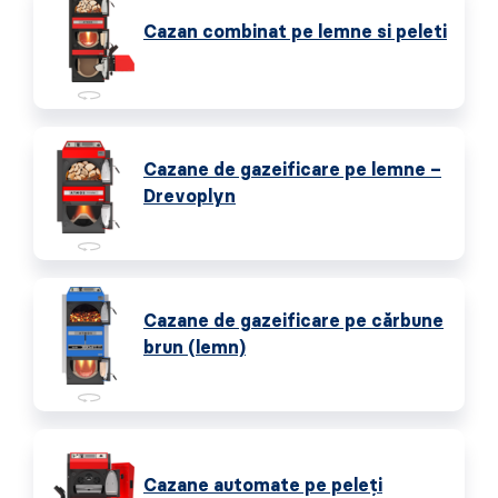
Cazan combinat pe lemne si peleti
Cazane de gazeificare pe lemne –
Drevoplyn
Cazane de gazeificare pe cărbune
brun (lemn)
Cazane automate pe peleţi