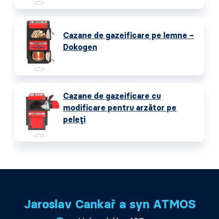
Cazane de gazeificare pe lemne –
Dokogen
Cazane de gazeificare cu
modificare pentru arzător pe
peleți
Jaroslav Cankař a syn ATMOS