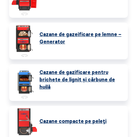
Cazane de gazeificare pe lemne –
Generator
Cazane de gazificare pentru
brichete de lignit și cărbune de
huilă
Cazane compacte pe peleți