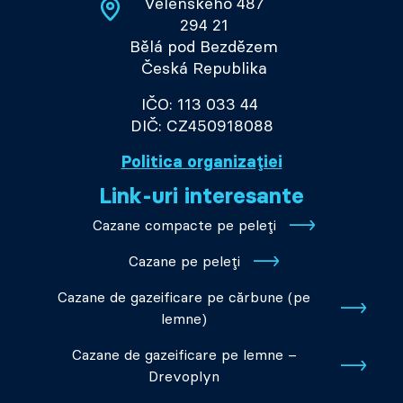
Velenského 487
294 21
Bělá pod Bezdězem
Česká Republika
IČO: 113 033 44
DIČ: CZ450918088
Politica organizației
Link-uri interesante
Cazane compacte pe peleți
Cazane pe peleți
Cazane de gazeificare pe cărbune (pe
lemne)
Cazane de gazeificare pe lemne –
Drevoplyn