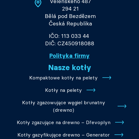
Velenského 487
294 21
Bělá pod Bezdězem
Česká Republika
IČO: 113 033 44
DIČ: CZ450918088
Polityka firmy
Nasze kotły
Kompaktowe kotły na pelety
Kotły na pelety
Kotły zgazowujące węgiel brunatny
(drewno)
Kotły zgazujące na drewno – Dřevoplyn
Kotły gazyfikujące drewno – Generator