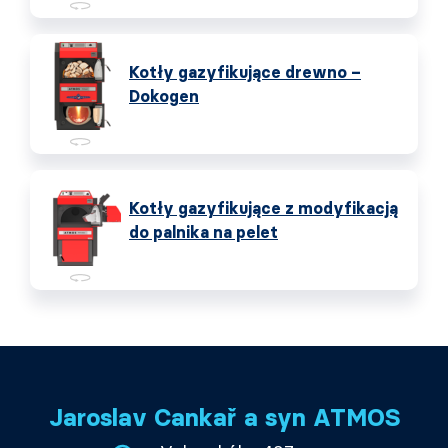
Kotły gazyfikujące drewno –
Dokogen
Kotły gazyfikujące z modyfikacją
do palnika na pelet
Jaroslav Cankař a syn ATMOS