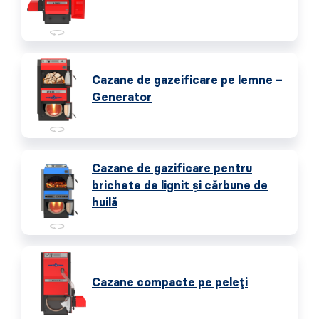
Cazane de gazeificare pe lemne –
Generator
Cazane de gazificare pentru
brichete de lignit și cărbune de
huilă
Cazane compacte pe peleți