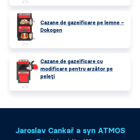
Cazane de gazeificare pe lemne –
Dokogen
Cazane de gazeificare cu
modificare pentru arzător pe
peleți
Jaroslav Cankař a syn ATMOS