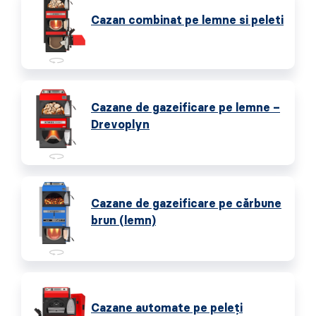
Cazan combinat pe lemne si peleti
Cazane de gazeificare pe lemne –
Drevoplyn
Cazane de gazeificare pe cărbune
brun (lemn)
Cazane automate pe peleţi