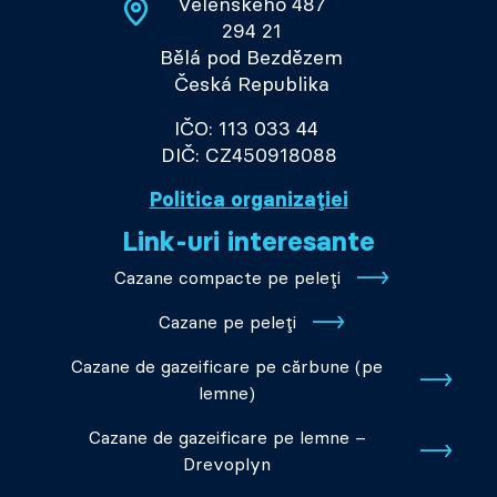
Velenského 487
294 21
Bělá pod Bezdězem
Česká Republika
IČO: 113 033 44
DIČ: CZ450918088
Politica organizației
Link-uri interesante
Cazane compacte pe peleți
Cazane pe peleți
Cazane de gazeificare pe cărbune (pe
lemne)
Cazane de gazeificare pe lemne –
Drevoplyn