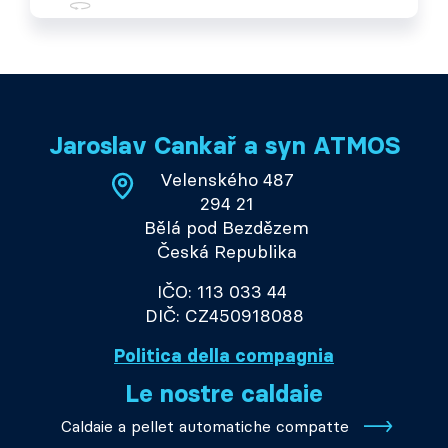
Jaroslav Cankař a syn ATMOS
Velenského 487
294 21
Bělá pod Bezdězem
Česká Republika
IČO: 113 033 44
DIČ: CZ450918088
Politica della compagnia
Le nostre caldaie
Caldaie a pellet automatiche compatte