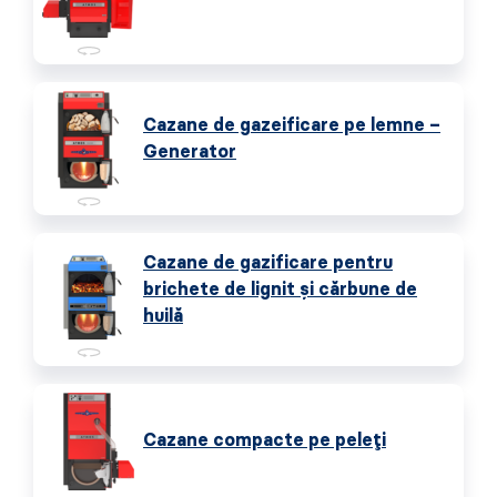
Cazane de gazeificare pe lemne –
Generator
Cazane de gazificare pentru
brichete de lignit și cărbune de
huilă
Cazane compacte pe peleți