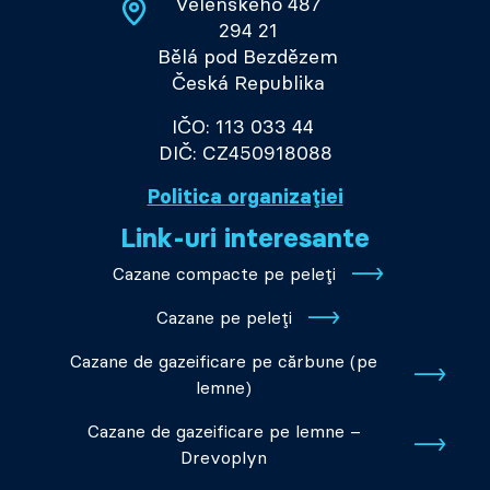
Velenského 487
294 21
Bělá pod Bezdězem
Česká Republika
IČO: 113 033 44
DIČ: CZ450918088
Politica organizației
Link-uri interesante
Cazane compacte pe peleți
Cazane pe peleți
Cazane de gazeificare pe cărbune (pe
lemne)
Cazane de gazeificare pe lemne –
Drevoplyn