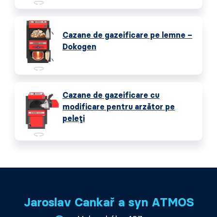
Cazane de gazeificare pe lemne –
Dokogen
Cazane de gazeificare cu
modificare pentru arzător pe
peleți
Jaroslav Cankař a syn ATMOS