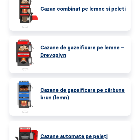
Cazan combinat pe lemne si peleti
Cazane de gazeificare pe lemne –
Drevoplyn
Cazane de gazeificare pe cărbune
brun (lemn)
Cazane automate pe peleţi