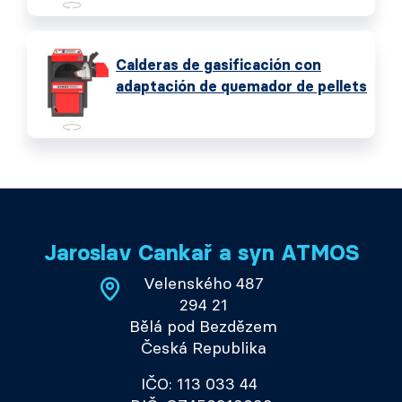
Calderas de gasificación con
adaptación de quemador de pellets
Jaroslav Cankař a syn ATMOS
Velenského 487
294 21
Bělá pod Bezdězem
Česká Republika
IČO: 113 033 44