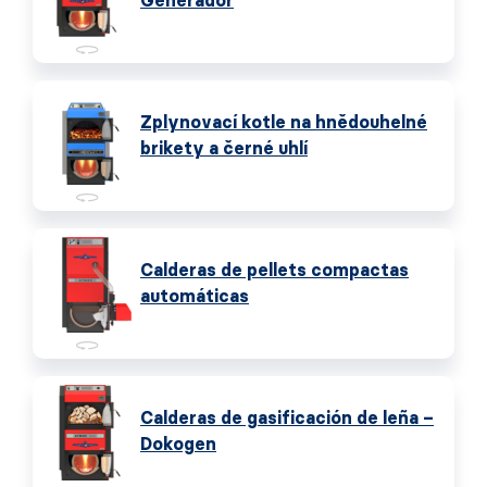
Generador
Zplynovací kotle na hnědouhelné
brikety a černé uhlí
Calderas de pellets compactas
automáticas
Calderas de gasificación de leña –
Dokogen