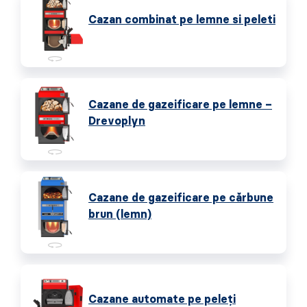
Cazan combinat pe lemne si peleti
Cazane de gazeificare pe lemne –
Drevoplyn
Cazane de gazeificare pe cărbune
brun (lemn)
Cazane automate pe peleţi