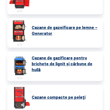
Cazane de gazeificare pe lemne –
Generator
Cazane de gazificare pentru
brichete de lignit și cărbune de
huilă
Cazane compacte pe peleți