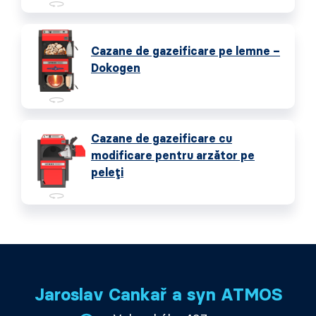
Cazane de gazeificare pe lemne –
Dokogen
Cazane de gazeificare cu
modificare pentru arzător pe
peleți
Jaroslav Cankař a syn ATMOS