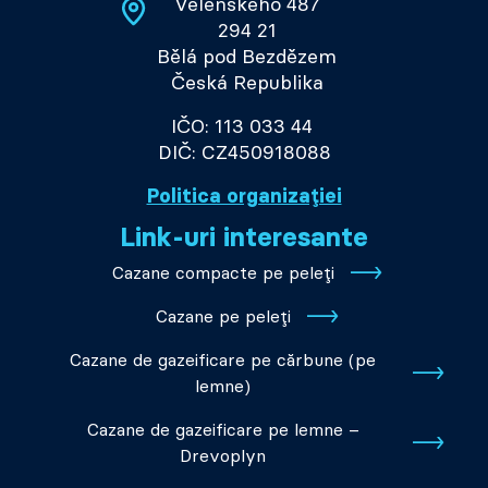
Velenského 487
294 21
Bělá pod Bezdězem
Česká Republika
IČO: 113 033 44
DIČ: CZ450918088
Politica organizației
Link-uri interesante
Cazane compacte pe peleți
Cazane pe peleți
Cazane de gazeificare pe cărbune (pe
lemne)
Cazane de gazeificare pe lemne –
Drevoplyn