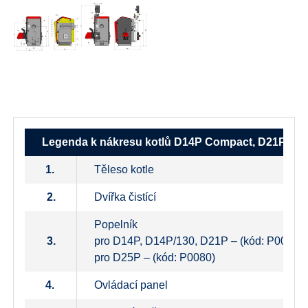
Legenda k nákresu kotlů D14P Compact, D21P Co
1.
Těleso kotle
2.
Dvířka čistící
Popelník
3.
pro D14P, D14P/130, D21P – (kód: P0097)
pro D25P – (kód: P0080)
4.
Ovládací panel