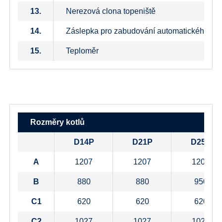
13.
Nerezová clona topeniště
14.
Záslepka pro zabudování automatického od
15.
Teploměr
Rozměry kotlů
D14P
D21P
D25P
A
1207
1207
1207
B
880
880
950
C1
620
620
620
C2
1027
1027
1027