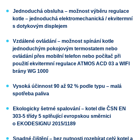
Jednoduchá obsluha – možnost výběru regulace
kotle – jednoduchá elektromechanická / ekvitermní
s dotykovým displejem
Vzdálené ovládání – možnost spínání kotle
jednoduchým pokojovým termostatem nebo
ovládání přes mobilní telefon nebo počítač při
použití ekvitermní regulace ATMOS ACD 03 a WIFI
brány WG 1000
Vysoká účinnost 90 až 92 % podle typu – malá
spotřeba paliva
Ekologicky šetrné spalování – kotel dle
ČSN EN
303-5
třídy 5 splňující evropskou směrnici
o
EKODESIGNU
2015/1189
Snadné čištění – bez nutnosti rozebírat celý kotel a