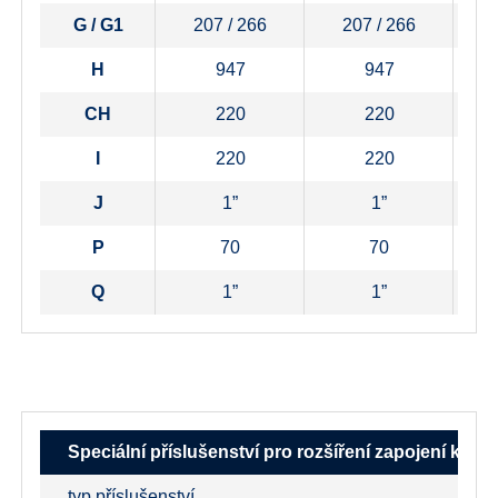
G / G1
207 / 266
207 / 266
H
947
947
CH
220
220
I
220
220
J
1”
1”
P
70
70
Q
1”
1”
Speciální příslušenství pro rozšíření zapojení kot
typ příslušenství