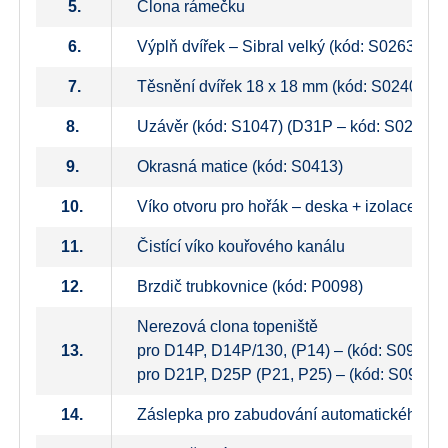
5.
Clona rámečku
6.
Výplň dvířek – Sibral velký (kód: S0263)
7.
Těsnění dvířek 18 x 18 mm (kód: S0240)
8.
Uzávěr (kód: S1047) (D31P – kód: S0212)
9.
Okrasná matice (kód: S0413)
10.
Víko otvoru pro hořák – deska + izolace (kó
11.
Čistící víko kouřového kanálu
12.
Brzdič trubkovnice (kód: P0098)
Nerezová clona topeniště
13.
pro D14P, D14P/130, (P14) – (kód: S0936),
pro D21P, D25P (P21, P25) – (kód: S0937)
14.
Záslepka pro zabudování automatického o