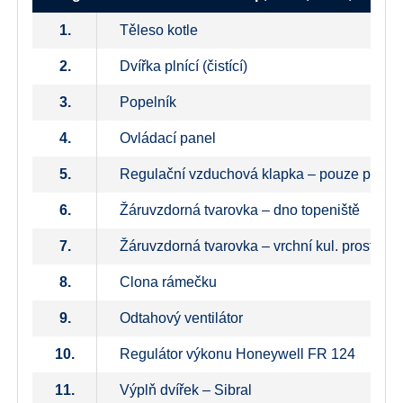
1.
Těleso kotle
2.
Dvířka plnící (čistící)
3.
Popelník
4.
Ovládací panel
5.
Regulační vzduchová klapka – pouze pro to
6.
Žáruvzdorná tvarovka – dno topeniště
7.
Žáruvzdorná tvarovka – vrchní kul. prostor
8.
Clona rámečku
9.
Odtahový ventilátor
10.
Regulátor výkonu Honeywell FR 124
11.
Výplň dvířek – Sibral