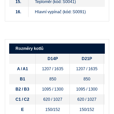
15.
Teploměr (kód: S0041)
16.
Hlavní vypínač (kód: S0091)
Rozměry kotlů
D14P
D21P
A / A1
1207 / 1635
1207 / 1635
1
B1
850
850
B2 / B3
1095 / 1300
1095 / 1300
1
C1 / C2
620 / 1027
620 / 1027
6
E
150/152
150/152