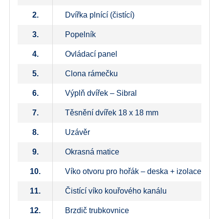
2.
Dvířka plnící (čistící)
3.
Popelník
4.
Ovládací panel
5.
Clona rámečku
6.
Výplň dvířek – Sibral
7.
Těsnění dvířek 18 x 18 mm
8.
Uzávěr
9.
Okrasná matice
10.
Víko otvoru pro hořák – deska + izolace
11.
Čistící víko kouřového kanálu
12.
Brzdič trubkovnice