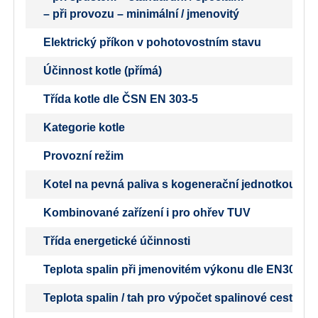
– při provozu – minimální / jmenovitý
Elektrický příkon v pohotovostním stavu
Účinnost kotle (přímá)
Třída kotle dle ČSN EN 303-5
Kategorie kotle
Provozní režim
Kotel na pevná paliva s kogenerační jednotkou
Kombinované zařízení i pro ohřev TUV
Třída energetické účinnosti
Teplota spalin při jmenovitém výkonu dle EN303-5
Teplota spalin / tah pro výpočet spalinové cesty (k