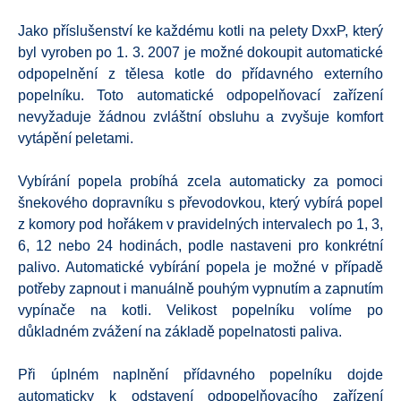
Jako příslušenství ke každému kotli na pelety DxxP, který
byl vyroben po 1. 3. 2007 je možné dokoupit automatické
odpopelnění z tělesa kotle do přídavného externího
popelníku. Toto automatické odpopelňovací zařízení
nevyžaduje žádnou zvláštní obsluhu a zvyšuje komfort
vytápění peletami.
Vybírání popela probíhá zcela automaticky za pomoci
šnekového dopravníku s převodovkou, který vybírá popel
z komory pod hořákem v pravidelných intervalech po 1, 3,
6, 12 nebo 24 hodinách, podle nastaveni pro konkrétní
palivo. Automatické vybírání popela je možné v případě
potřeby zapnout i manuálně pouhým vypnutím a zapnutím
vypínače na kotli. Velikost popelníku volíme po
důkladném zvážení na základě popelnatosti paliva.
Při úplném naplnění přídavného popelníku dojde
automaticky k odstavení odpopelňovacího zařízení