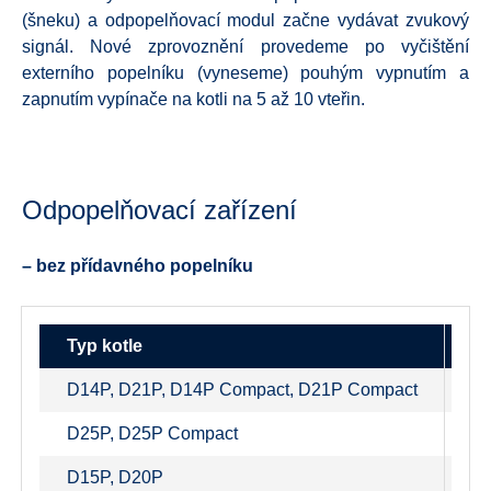
(šneku) a odpopelňovací modul začne vydávat zvukový
signál. Nové zprovoznění provedeme po vyčištění
externího popelníku (vyneseme) pouhým vypnutím a
zapnutím vypínače na kotli na 5 až 10 vteřin.
Odpopelňovací zařízení
– bez přídavného popelníku
Typ kotle
D14P, D21P, D14P Compact, D21P Compact
S
D25P, D25P Compact
S
D15P, D20P
S