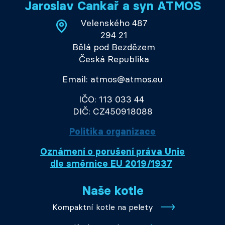
Jaroslav Cankař a syn ATMOS
Velenského 487
294 21
Bělá pod Bezdězem
Česká Republika
Email: atmos@atmos.eu
IČO: 113 033 44
DIČ: CZ450918088
Politika organizace
Oznámení o porušení práva Unie
dle směrnice EU 2019/1937
Naše kotle
Kompaktní kotle na pelety