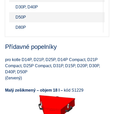
D30P, D40P
S
D50P
S
D80P
S
Přídavné popelníky
pro kotle D14P, D21P, D25P, D14P Compact, D21P
Compact, D25P Compact, D31P, D15P, D20P, D30P,
D40P, D50P
(červený)
Malý zešikmený – objem 18 l –
kód S1229