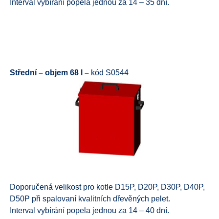
Interval vybírání popela jednou za 14 – 35 dní.
Střední – objem 68 l –
kód S0544
Doporučená velikost pro kotle D15P, D20P, D30P, D40P,
D50P při spalovaní kvalitních dřevěných pelet.
Interval vybírání popela jednou za 14 – 40 dní.