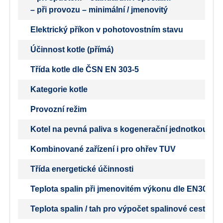
– při provozu – minimální / jmenovitý
Elektrický příkon v pohotovostním stavu
Účinnost kotle (přímá)
Třída kotle dle ČSN EN 303-5
Kategorie kotle
Provozní režim
Kotel na pevná paliva s kogenerační jednotkou
Kombinované zařízení i pro ohřev TUV
Třída energetické účinnosti
Teplota spalin při jmenovitém výkonu dle EN303-5
Teplota spalin / tah pro výpočet spalinové cesty (k