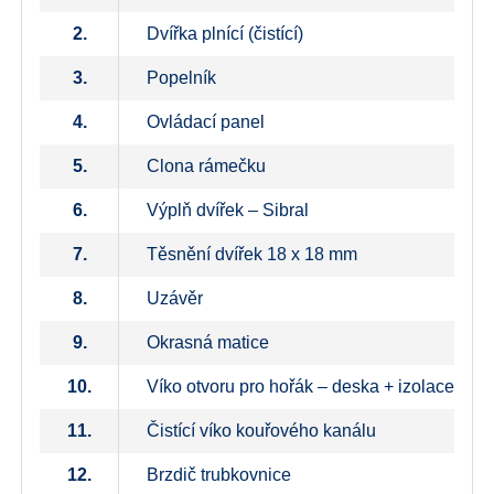
2.
Dvířka plnící (čistící)
3.
Popelník
4.
Ovládací panel
5.
Clona rámečku
6.
Výplň dvířek – Sibral
7.
Těsnění dvířek 18 x 18 mm
8.
Uzávěr
9.
Okrasná matice
10.
Víko otvoru pro hořák – deska + izolace
11.
Čistící víko kouřového kanálu
12.
Brzdič trubkovnice