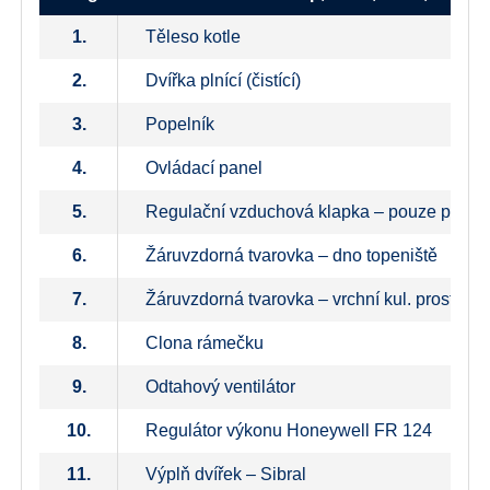
1.
Těleso kotle
2.
Dvířka plnící (čistící)
3.
Popelník
4.
Ovládací panel
5.
Regulační vzduchová klapka – pouze pro to
6.
Žáruvzdorná tvarovka – dno topeniště
7.
Žáruvzdorná tvarovka – vrchní kul. prostor
8.
Clona rámečku
9.
Odtahový ventilátor
10.
Regulátor výkonu Honeywell FR 124
11.
Výplň dvířek – Sibral