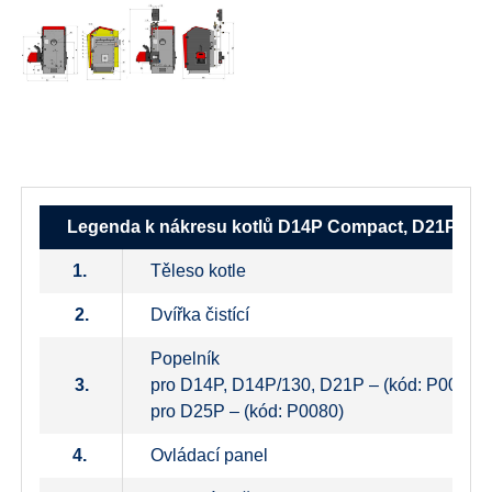
Legenda k nákresu kotlů D14P Compact, D21P Co
1.
Těleso kotle
2.
Dvířka čistící
Popelník
3.
pro D14P, D14P/130, D21P – (kód: P0097)
pro D25P – (kód: P0080)
4.
Ovládací panel