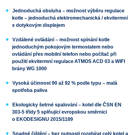
Jednoduchá obsluha – možnost výběru regulace
kotle – jednoduchá elektromechanická / ekvitermní
s dotykovým displejem
Vzdálené ovládání – možnost spínání kotle
jednoduchým pokojovým termostatem nebo
ovládání přes mobilní telefon nebo počítač při
použití ekvitermní regulace ATMOS ACD 03 a WIFI
brány WG 1000
Vysoká účinnost 90 až 92 % podle typu – malá
spotřeba paliva
Ekologicky šetrné spalování – kotel dle
ČSN EN
303-5
třídy 5 splňující evropskou směrnici
o
EKODESIGNU
2015/1189
Snadné čištění – bez nutnosti rozebírat celý kotel a