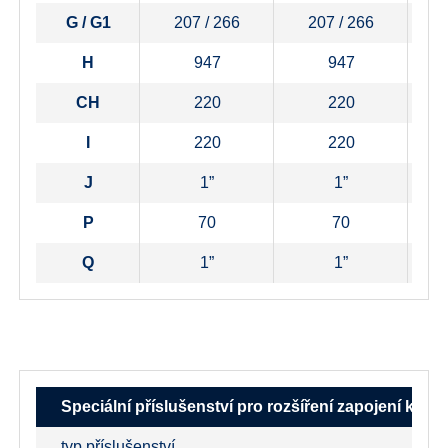
G / G1
207 / 266
207 / 266
H
947
947
CH
220
220
I
220
220
J
1”
1”
P
70
70
Q
1”
1”
Speciální příslušenství pro rozšíření zapojení kot
typ příslušenství