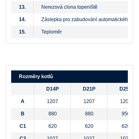
13.
Nerezová clona topeniště
14.
Záslepka pro zabudování automatického od
15.
Teploměr
Rozměry kotlů
D14P
D21P
D25P
A
1207
1207
1207
B
880
880
950
C1
620
620
620
C2
1027
1027
1027