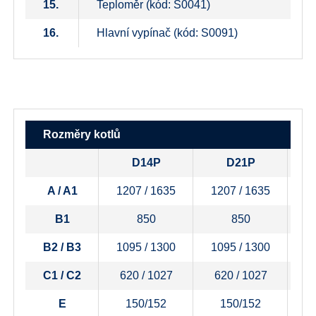
15.
Teploměr (kód: S0041)
16.
Hlavní vypínač (kód: S0091)
Rozměry kotlů
D14P
D21P
A / A1
1207 / 1635
1207 / 1635
1
B1
850
850
B2 / B3
1095 / 1300
1095 / 1300
1
C1 / C2
620 / 1027
620 / 1027
6
E
150/152
150/152