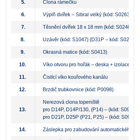
5.
Clona rámečku
6.
Výplň dvířek – Sibral velký (kód: S0263)
7.
Těsnění dvířek 18 x 18 mm (kód: S0240)
8.
Uzávěr (kód: S1047) (D31P – kód: S0212)
9.
Okrasná matice (kód: S0413)
10.
Víko otvoru pro hořák – deska + izolace (kó
11.
Čistící víko kouřového kanálu
12.
Brzdič trubkovnice (kód: P0098)
Nerezová clona topeniště
13.
pro D14P, D14P/130, (P14) – (kód: S0936),
pro D21P, D25P (P21, P25) – (kód: S0937)
14.
Záslepka pro zabudování automatického o