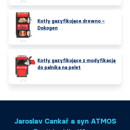
Kotły gazyfikujące drewno –
Dokogen
Kotły gazyfikujące z modyfikacją
do palnika na pelet
Jaroslav Cankař a syn ATMOS