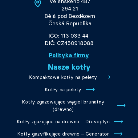
Velenského 487
294 21
Bělá pod Bezdězem
Česká Republika
IČO: 113 033 44
DIČ: CZ450918088
Polityka firmy
Nasze kotły
Kompaktowe kotły na pelety
Kotły na pelety
Kotły zgazowujące węgiel brunatny
(drewno)
Kotły zgazujące na drewno – Dřevoplyn
Kotły gazyfikujące drewno – Generator