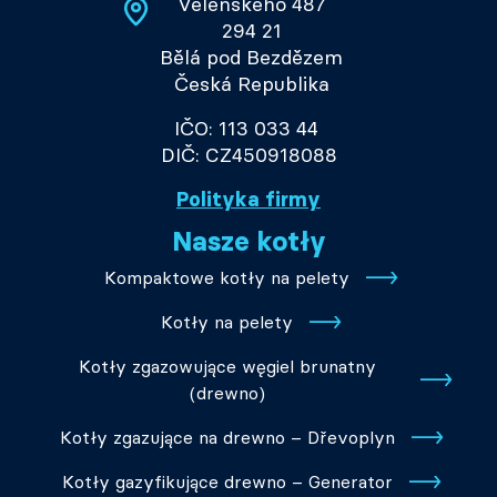
Velenského 487
294 21
Bělá pod Bezdězem
Česká Republika
IČO: 113 033 44
DIČ: CZ450918088
Polityka firmy
Nasze kotły
Kompaktowe kotły na pelety
Kotły na pelety
Kotły zgazowujące węgiel brunatny
(drewno)
Kotły zgazujące na drewno – Dřevoplyn
Kotły gazyfikujące drewno – Generator