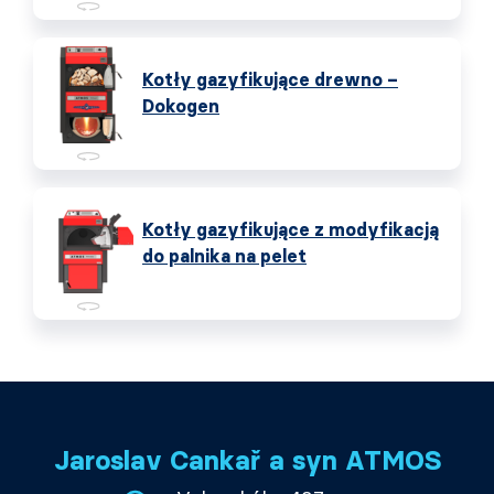
Kotły gazyfikujące drewno –
Dokogen
Kotły gazyfikujące z modyfikacją
do palnika na pelet
Jaroslav Cankař a syn ATMOS