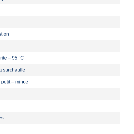
tion
ite – 95 °C
a surchauffe
 petit – mince
es