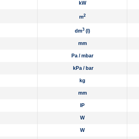
kW
2
m
3
dm
(l)
mm
Pa / mbar
kPa / bar
kg
mm
IP
W
W