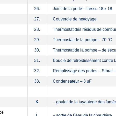
26.
Joint de la porte – tresse 18 x 18
27.
Couvercle de nettoyage
28.
Thermostat des résidus de combus
29.
Thermostat de la pompe – 70 °C
30.
Thermostat de la pompe – de secur
31.
Boucle de refroidissement contre l
32.
Remplissage des portes – Sibral –
33.
Condensateur – 3 μF
K
– goulot de la tuyauterie des fumé
ace
L
– sortie de l´eau de la chaudière