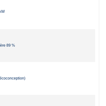
 kW
ère 89 %
(écoconception)