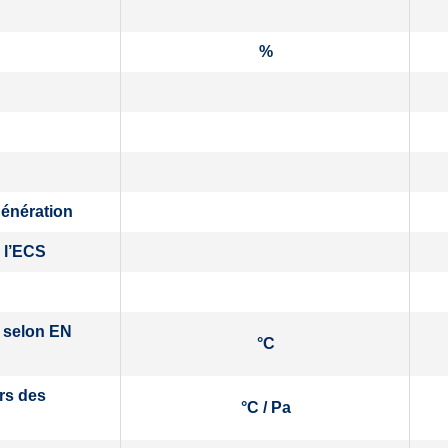
%
génération
 l’ECS
 selon EN
°C
rs des
°C / Pa