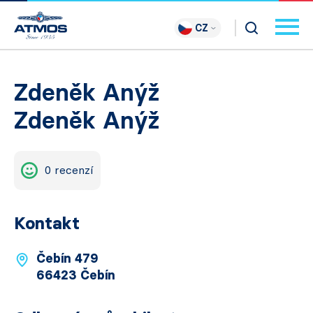
CZ
Zdeněk Anýž
Zdeněk Anýž
0 recenzí
Kontakt
Čebín 479
66423 Čebín