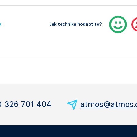
ů
Jak technika hodnotíte?
0 326 701 404
atmos@atmos.