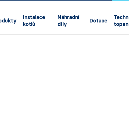
Instalace
Náhradní
Techni
odukty
Dotace
kotlů
díly
topen