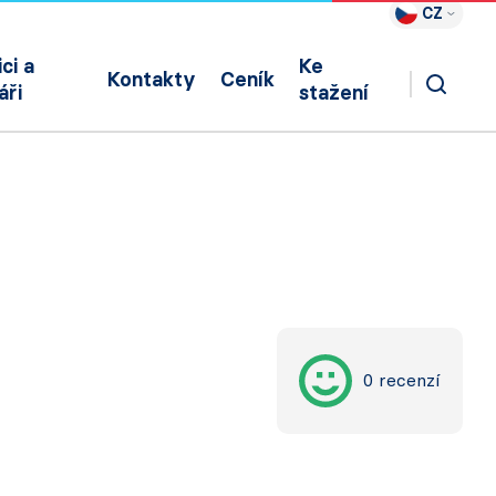
CZ
ci a
Ke
Kontakty
Ceník
áři
stažení
0 recenzí