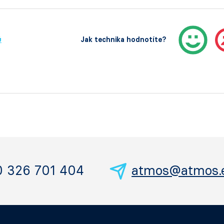
ů
Jak technika hodnotíte?
0 326 701 404
atmos@atmos.