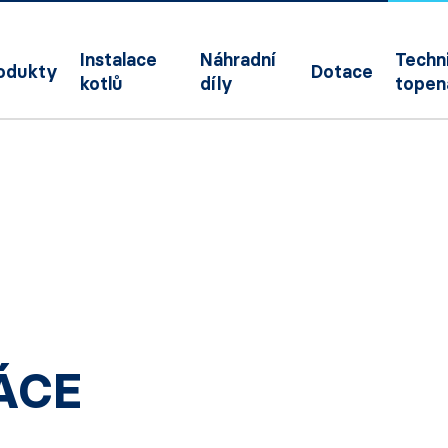
Instalace
Náhradní
Techni
odukty
Dotace
kotlů
díly
topen
ÁCE