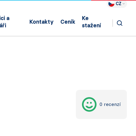
CZ
ci a
Ke
Kontakty
Ceník
áři
stažení
0 recenzí