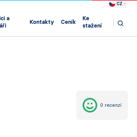
CZ
ci a
Ke
Kontakty
Ceník
áři
stažení
0 recenzí