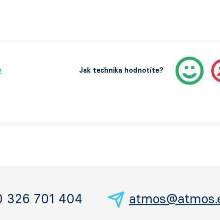
ů
Jak technika hodnotíte?
0 326 701 404
atmos@atmos.