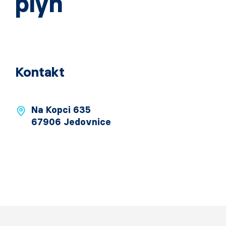
plyn
Kontakt
Na Kopci 635
67906 Jedovnice