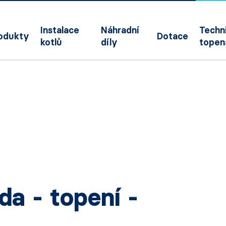
Instalace
Náhradní
Techni
odukty
Dotace
kotlů
díly
topen
a - topení -