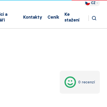
CZ
ci a
Ke
Kontakty
Ceník
áři
stažení
0 recenzí