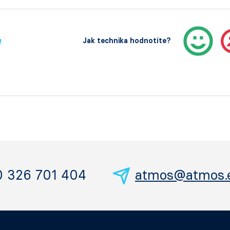
ů
Jak technika hodnotíte?
0 326 701 404
atmos@atmos.