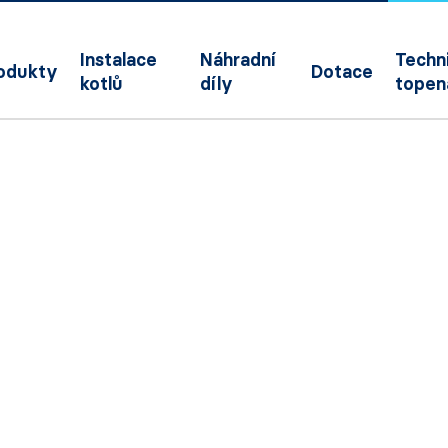
Instalace
Náhradní
Techni
odukty
Dotace
kotlů
díly
topen