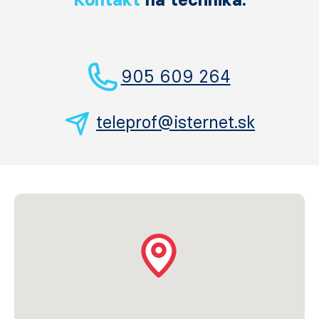
905 609 264
teleprof@isternet.sk