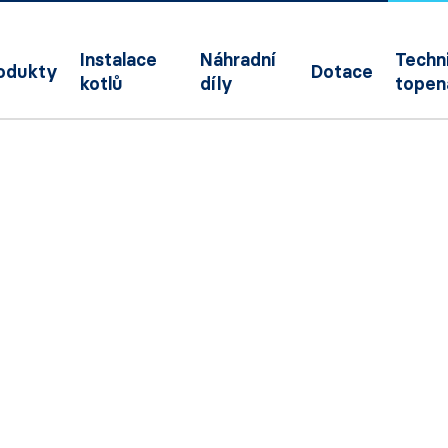
Instalace
Náhradní
Techni
odukty
Dotace
kotlů
díly
topen