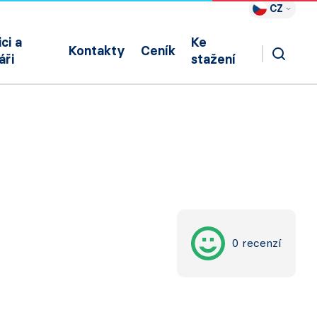
CZ
ci a
Ke
Kontakty
Ceník
áři
stažení
0 recenzí