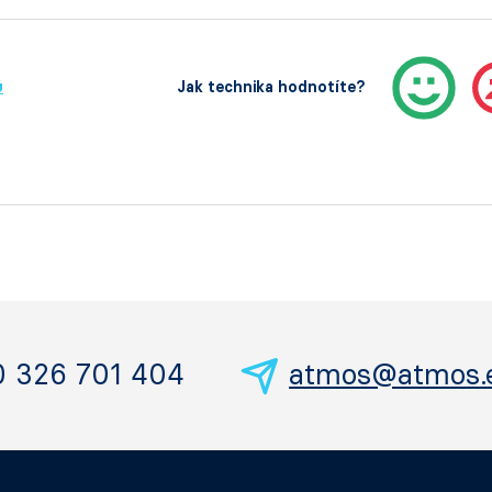
ů
Jak technika hodnotíte?
0 326 701 404
atmos@atmos.