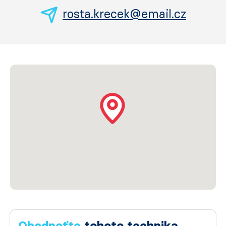
rosta.krecek@email.cz
Ohodnoťte
tohoto technika