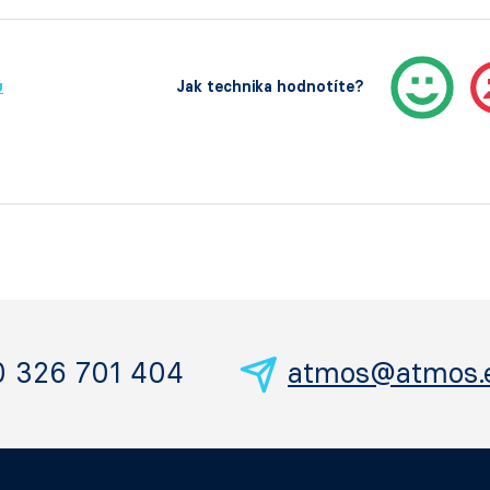
ů
Jak technika hodnotíte?
0 326 701 404
atmos@atmos.