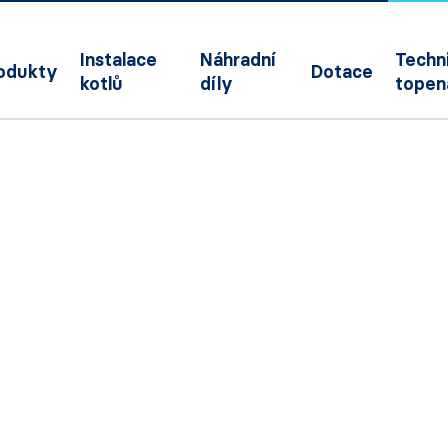
Instalace
Náhradní
Techni
odukty
Dotace
kotlů
díly
topen