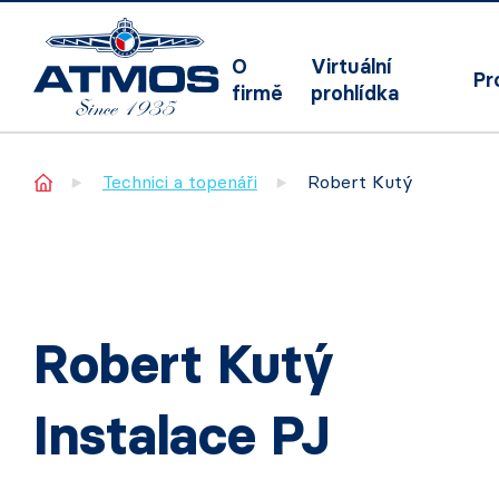
O
Virtuální
Pr
firmě
prohlídka
Home
Technici a topenáři
Robert Kutý
Robert Kutý
Instalace PJ