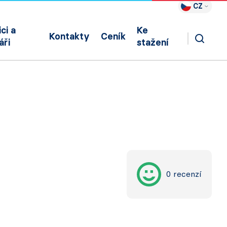
CZ
ci a
Ke
Kontakty
Ceník
áři
stažení
0 recenzí