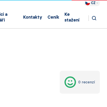
CZ
ci a
Ke
Kontakty
Ceník
áři
stažení
0 recenzí