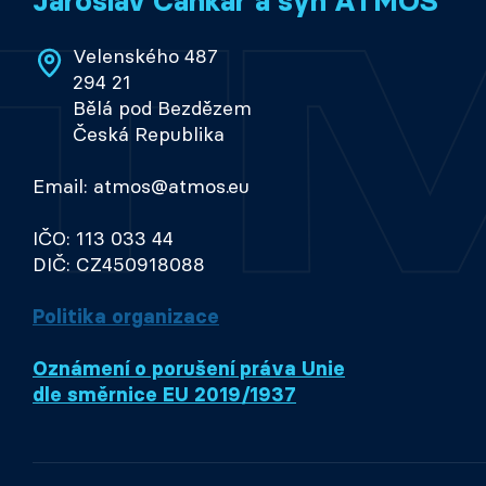
Jaroslav Cankař a syn ATMOS
Velenského 487
294 21
Bělá pod Bezdězem
Česká Republika
Email: atmos@atmos.eu
IČO: 113 033 44
DIČ: CZ450918088
Politika organizace
Oznámení o porušení práva Unie
dle směrnice EU 2019/1937