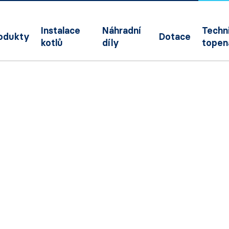
Instalace
Náhradní
Techni
odukty
Dotace
kotlů
díly
topen