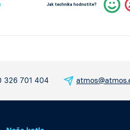
ů
Jak technika hodnotíte?
0 326 701 404
atmos@atmos.