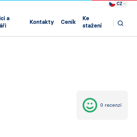
CZ
ci a
Ke
Kontakty
Ceník
áři
stažení
0 recenzí