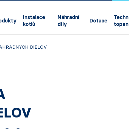
Instalace
Náhradní
Techni
odukty
Dotace
kotlů
díly
topen
NÁHRADNÝCH DIELOV
A
ELOV