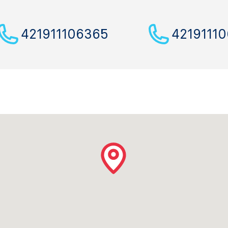
421911106365
4219111