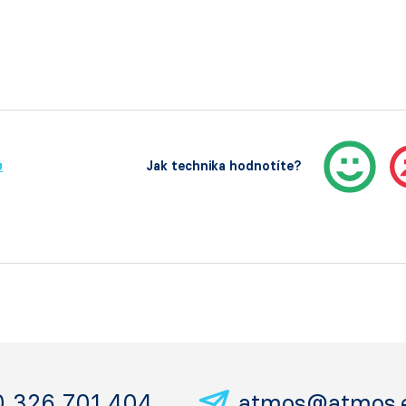
ů
Jak technika hodnotíte?
0 326 701 404
atmos@atmos.