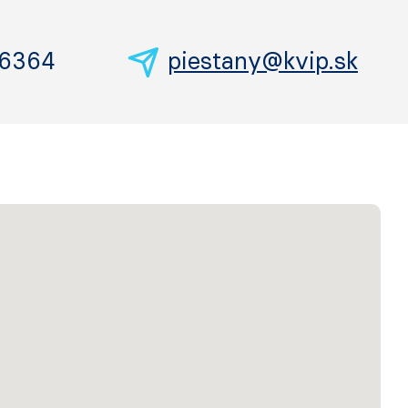
06364
piestany@kvip.sk