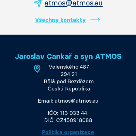
atmos@atmos.eu
Všechny kontakty
Jaroslav Cankař a syn ATMOS
Velenského 487
294 21
Bělá pod Bezdězem
Česká Republika
Email: atmos@atmos.eu
IČO: 113 033 44
DIČ: CZ450918088
Politika organizace