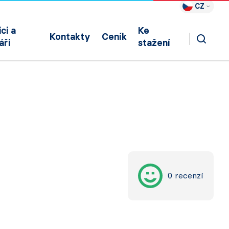
CZ
ci a
Ke
Kontakty
Ceník
áři
stažení
0 recenzí