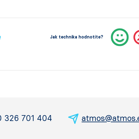
ů
Jak technika hodnotíte?
0 326 701 404
atmos@atmos.