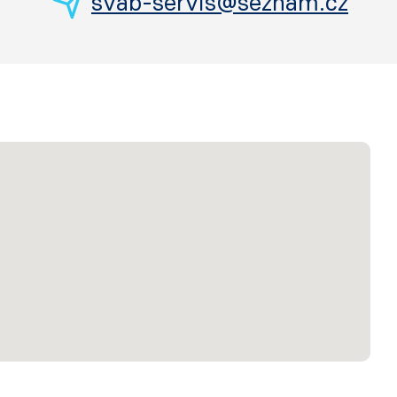
svab-servis@seznam.cz