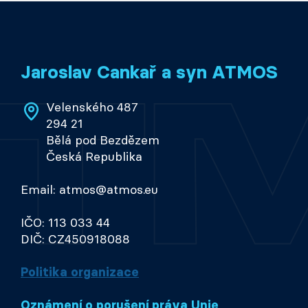
Jaroslav Cankař a syn ATMOS
Velenského 487
294 21
Bělá pod Bezdězem
Česká Republika
Email: atmos@atmos.eu
IČO: 113 033 44
DIČ: CZ450918088
Politika organizace
Oznámení o porušení práva Unie