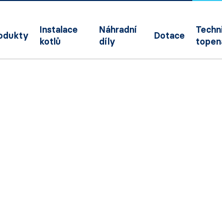
Instalace
Náhradní
Techni
odukty
Dotace
kotlů
díly
topen