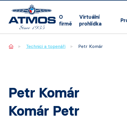
O
Virtuální
Pr
firmě
prohlídka
Home
Technici a topenáři
Petr Komár
Petr Komár
Komár Petr