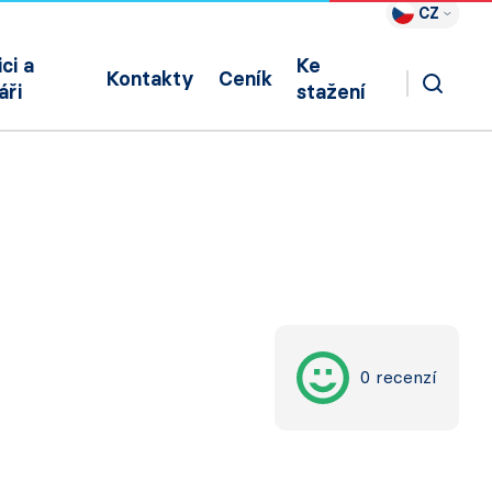
CZ
ci a
Ke
Kontakty
Ceník
áři
stažení
0 recenzí