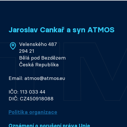
Jaroslav Cankař a syn ATMOS
Velenského 487
294 21
Bělá pod Bezdězem
Česká Republika
Email: atmos@atmos.eu
IČO: 113 033 44
DIČ: CZ450918088
Politika organizace
Oznámení o porušení práva Unie