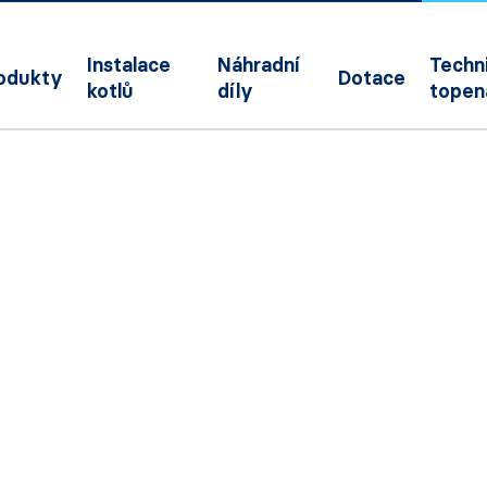
Instalace
Náhradní
Techni
odukty
Dotace
kotlů
díly
topen