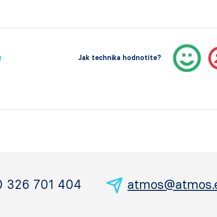
ů
Jak technika hodnotíte?
0 326 701 404
atmos@atmos.