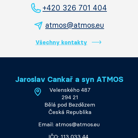
+420 326 701 404
atmos@atmos.eu
Všechny kontakty
Jaroslav Cankař a syn ATMOS
Velenského 487
294 21
Bělá pod Bezdězem
Česká Republika
Email: atmos@atmos.eu
IČO: 113 033 44