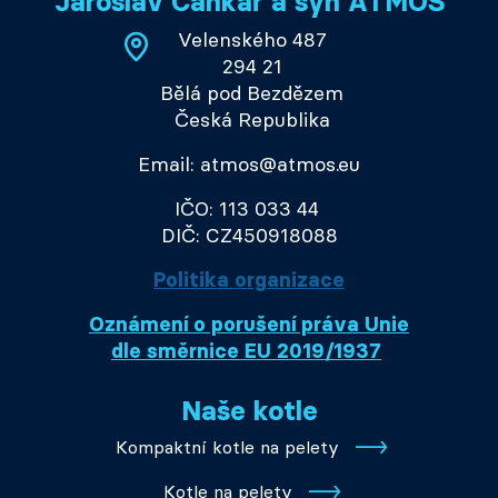
Jaroslav Cankař a syn ATMOS
Velenského 487
294 21
Bělá pod Bezdězem
Česká Republika
Email: atmos@atmos.eu
IČO: 113 033 44
DIČ: CZ450918088
Politika organizace
Oznámení o porušení práva Unie
dle směrnice EU 2019/1937
Naše kotle
Kompaktní kotle na pelety
Kotle na pelety