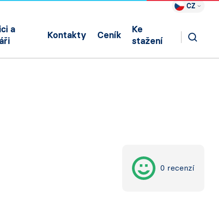
CZ
ci a
Ke
Kontakty
Ceník
áři
stažení
0 recenzí