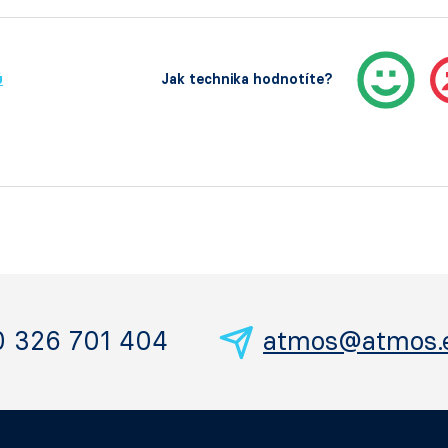
ů
Jak technika hodnotíte?
0 326 701 404
atmos@atmos.