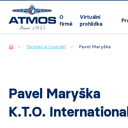
O
Virtuální
Pr
firmě
prohlídka
Home
Technici a topenáři
Pavel Maryška
Pavel Maryška
K.T.O. International