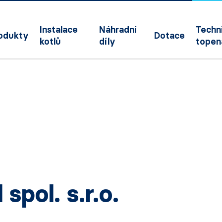
Instalace
Náhradní
Techni
odukty
Dotace
kotlů
díly
topen
 spol. s.r.o.