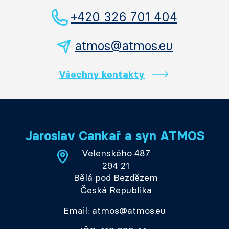
+420 326 701 404
atmos@atmos.eu
Všechny kontakty
Jaroslav Cankař a syn ATMOS
Velenského 487
294 21
Bělá pod Bezdězem
Česká Republika
Email: atmos@atmos.eu