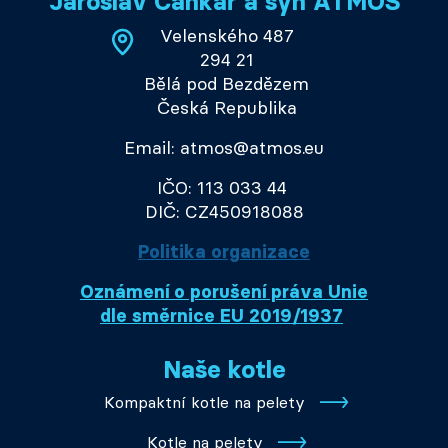
Jaroslav Cankař a syn ATMOS
Velenského 487
294 21
Bělá pod Bezdězem
Česká Republika
Email: atmos@atmos.eu
IČO: 113 033 44
DIČ: CZ450918088
Politika organizace
Oznámení o porušení práva Unie
dle směrnice EU 2019/1937
Naše kotle
Kompaktní kotle na pelety
Kotle na pelety