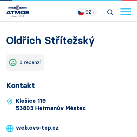
CZ
Oldřich Střítežský
0 recenzí
Kontakt
Klešice 119
53803 Heřmanův Městec
web.cvs-top.cz