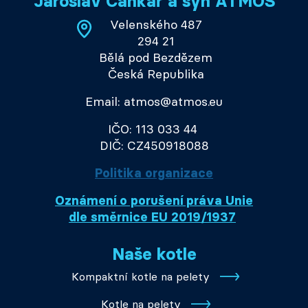
Jaroslav Cankař a syn ATMOS
Velenského 487
294 21
Bělá pod Bezdězem
Česká Republika
Email: atmos@atmos.eu
IČO: 113 033 44
DIČ: CZ450918088
Politika organizace
Oznámení o porušení práva Unie
dle směrnice EU 2019/1937
Naše kotle
Kompaktní kotle na pelety
Kotle na pelety