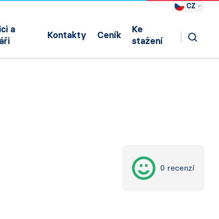
CZ
ci a
Ke
Kontakty
Ceník
áři
stažení
0 recenzí