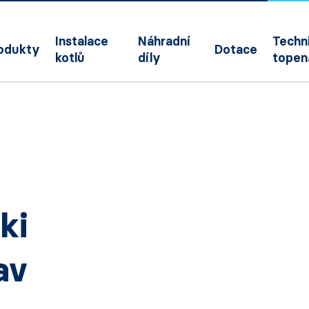
Instalace
Náhradní
Techni
odukty
Dotace
kotlů
díly
topen
ki
av